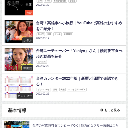
台湾
S.H.E
私の少女時代
小幸運
2022.07.30
芸能
台湾！高雄市へ小旅行｜YouTubeで高雄のおすすめ
をご紹介！
高雄市
高雄
新幹線
牡蠣料理
2022.03.17
ホテル
台湾ユーチューバー「Yenlyn」さん｜饒河夜市食べ
歩き動画を紹介
饒河夜市
2022.02.28
中国語
台湾カレンダー2022年版｜新暦と旧暦で確認でき
る！
ダウンロード
旧暦
民国
2022年台湾ｶﾚﾝﾀﾞｰ
2022.02.22
カレンダー
基本情報
もっと見る
台湾の写真無料ダウンロードOK｜魅力的なフリー画像はこち