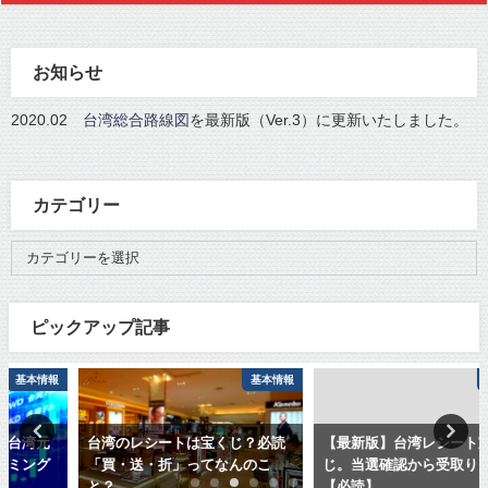
お知らせ
2020.02
台湾総合路線図
を最新版（Ver.3）に更新いたしました。
カテゴリー
ピックアップ記事
基本情報
基本情報
台湾のレシートは宝くじ？必読
【最新版】台湾レシート宝く
「買・送・折」ってなんのこ
じ。当選確認から受取りまで
と？
【必読】