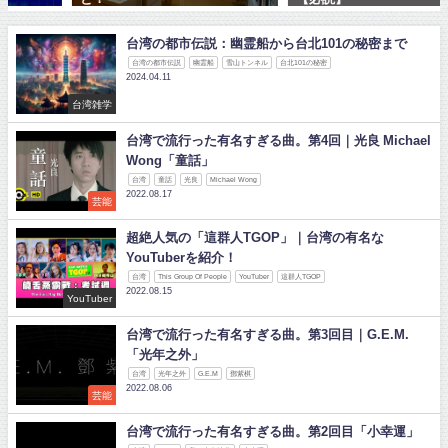
台湾の都市伝説：幽霊船から台北101の秘密まで
台湾の都市伝説
幽霊船
雪山トンネル
台北101の秘密
2024.04.11
台湾雑学
台湾で流行った有名すぎる曲。第4回｜光良 Michael
Wong「童話」
台湾
童話
光良
Michael Wong
2022.08.17
芸能
超絶人気の「這群人TGOP」｜台湾の有名な
YouTuberを紹介！
台湾
This Group Of People
YouTuber
這群人TGOP
2022.08.15
YouTuber
台湾で流行った有名すぎる曲。第3回目｜G.E.M.
「光年之外」
台湾
光年之外
G.E.M
鄧紫棋
2022.08.06
芸能
台湾で流行った有名すぎる曲。第2回目「小幸運」