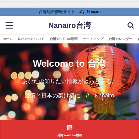
台湾総合情報サイト ℬy :Nanairo
Nanairo台湾
ホーム
Nanairoについて
台湾YouTube動画
サイトマップ
台湾カレンダー
Welcome to 台湾
あなたの知りたい情報がきっとある。
台湾と日本の架け橋に // Nanairo
台湾YouTube動画