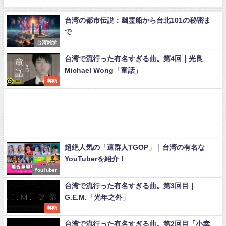
台湾の都市伝説：幽霊船から台北101の秘密ま
で
台湾雑学
台湾で流行った有名すぎる曲。第4回｜光良
Michael Wong「童話」
芸能
超絶人気の「這群人TGOP」｜台湾の有名な
YouTuberを紹介！
YouTuber
台湾で流行った有名すぎる曲。第3回目｜
G.E.M.「光年之外」
芸能
台湾で流行った有名すぎる曲。第2回目「小幸