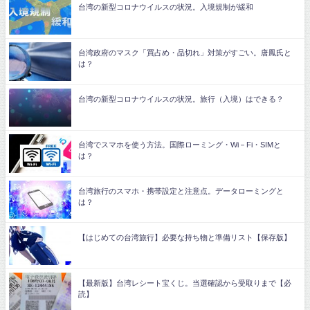
台湾の新型コロナウイルスの状況。入境規制が緩和
台湾政府のマスク「買占め・品切れ」対策がすごい。唐鳳氏と
は？
台湾の新型コロナウイルスの状況。旅行（入境）はできる？
台湾でスマホを使う方法。国際ローミング・Wi－Fi・SIMと
は？
台湾旅行のスマホ・携帯設定と注意点。データローミングと
は？
【はじめての台湾旅行】必要な持ち物と準備リスト【保存版】
【最新版】台湾レシート宝くじ。当選確認から受取りまで【必
読】