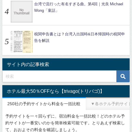
台湾で流行った有名すぎる曲。第4回｜光良 Michael
Wong「童話」
税関申告書とは？台湾入出国時&日本帰国時の税関申
告を解説
サイト内の記事検索
ホテル最大50％OFFなら【trivago(トリバゴ)】
250社の予約サイトから料金を一括比較
▼各ホテル予約サイト
予約サイトを一々回らずに、宿泊料金を一括比較！どのホテル予
約サイトが一番安いのかを簡単検索可能です。とりあえず検索し
て、おおよその料金を確認しましょう。