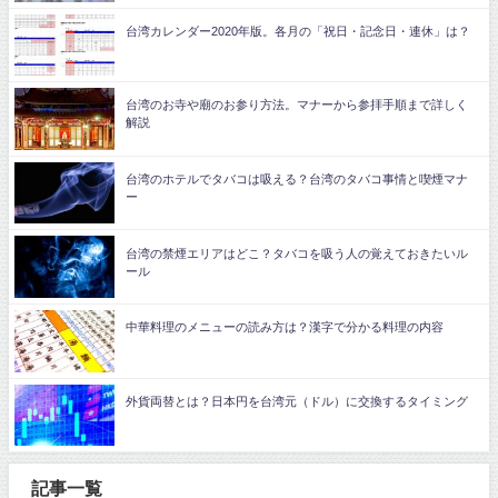
台湾カレンダー2020年版。各月の「祝日・記念日・連休」は？
台湾のお寺や廟のお参り方法。マナーから参拝手順まで詳しく
解説
台湾のホテルでタバコは吸える？台湾のタバコ事情と喫煙マナ
ー
台湾の禁煙エリアはどこ？タバコを吸う人の覚えておきたいル
ール
中華料理のメニューの読み方は？漢字で分かる料理の内容
外貨両替とは？日本円を台湾元（ドル）に交換するタイミング
記事一覧