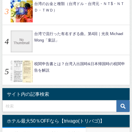
台湾のお金と種類（台湾ドル・台湾元・ＮＴ$・ＮＴ
Ｄ・ＴＷＤ）
台湾で流行った有名すぎる曲。第4回｜光良 Michael
Wong「童話」
税関申告書とは？台湾入出国時&日本帰国時の税関申
告を解説
サイト内の記事検索
ホテル最大50％OFFなら【trivago(トリバゴ)】