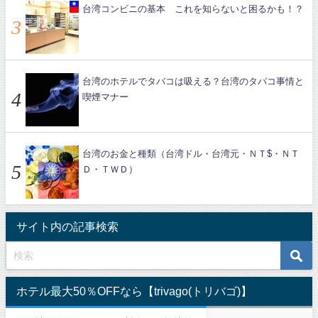
台湾コンビニの基本 これを知らないと困るかも！？
台湾のホテルでタバコは吸える？台湾のタバコ事情と
喫煙マナー
台湾のお金と種類（台湾ドル・台湾元・ＮＴ$・ＮＴ
Ｄ・ＴＷＤ）
サイト内の記事検索
ホテル最大50％OFFなら【trivago(トリバゴ)】