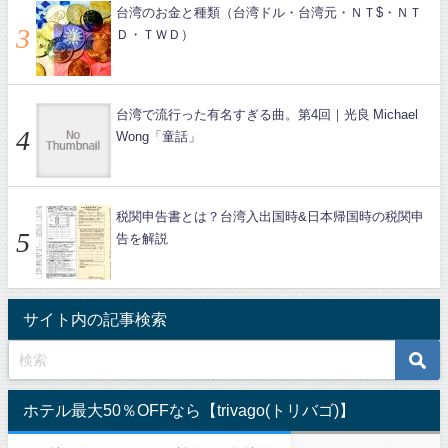
台湾のお金と種類（台湾ドル・台湾元・ＮＴ$・ＮＴ
Ｄ・ＴＷＤ）
台湾で流行った有名すぎる曲。第4回｜光良 Michael
Wong「童話」
税関申告書とは？台湾入出国時&日本帰国時の税関申
告を解説
サイト内の記事検索
ホテル最大50％OFFなら【trivago(トリバゴ)】