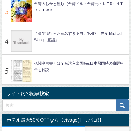
台湾のお金と種類（台湾ドル・台湾元・ＮＴ$・ＮＴ
Ｄ・ＴＷＤ）
台湾で流行った有名すぎる曲。第4回｜光良 Michael
Wong「童話」
税関申告書とは？台湾入出国時&日本帰国時の税関申
告を解説
サイト内の記事検索
ホテル最大50％OFFなら【trivago(トリバゴ)】