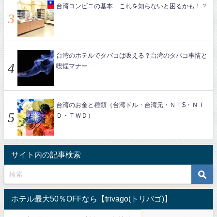
台湾コンビニの基本 これを知らないと困るかも！？
台湾のホテルでタバコは吸える？台湾のタバコ事情と
喫煙マナー
台湾のお金と種類（台湾ドル・台湾元・ＮＴ$・ＮＴ
Ｄ・ＴＷＤ）
サイト内の記事検索
ホテル最大50％OFFなら【trivago(トリバゴ)】