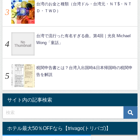
台湾のお金と種類（台湾ドル・台湾元・ＮＴ$・ＮＴ
Ｄ・ＴＷＤ）
台湾で流行った有名すぎる曲。第4回｜光良 Michael
Wong「童話」
税関申告書とは？台湾入出国時&日本帰国時の税関申
告を解説
サイト内の記事検索
ホテル最大50％OFFなら【trivago(トリバゴ)】