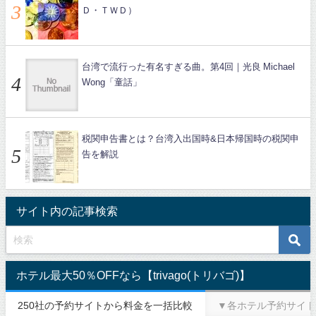
Ｄ・ＴＷＤ）
台湾で流行った有名すぎる曲。第4回｜光良 Michael
Wong「童話」
税関申告書とは？台湾入出国時&日本帰国時の税関申
告を解説
サイト内の記事検索
ホテル最大50％OFFなら【trivago(トリバゴ)】
250社の予約サイトから料金を一括比較
▼各ホテル予約サイト