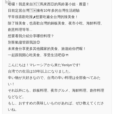
哈囉！我是來自🇲🇾馬來西亞的馬鈴薯小姐 · 雁靈！
目前定居台灣🇹🇼擁有10年多的台灣生活經驗
平常很喜歡吃辣🌶️想要吃遍全台灣的辣美食！
除了辣美食，也喜歡台灣的銅板美食、夜市小吃、海鮮料理、
創意料理等等...
想要看我介紹分享哪些料理？
別客氣儘管跟我說😊
未來會分享更多其他國家的美食、旅遊給你們喔！
一起跟我開心吃美食、享受生活吧😋🍴
こんにちは！マレーシアから来たYenlynです!
台湾での生活は10年以上になりました。
辛い物が大好きなので、台湾の辛い料理は全部食べてみた
い！
それ以外にも、鉄板料理、夜市グルメ、海鮮料理、創作料理
などなど。
もし、おすすめの美味しいものがあれば、ぜひ教えてくださ
いね。