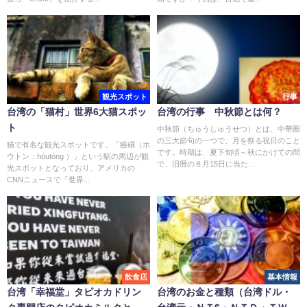
観光スポット
行事
台湾の「猫村」世界6大猫スポッ
台湾の行事 中秋節とは何？
ト
中秋節（ちゅうしゅうせつ）とは、中華圏
の三大節句の一つで、月を祭る祝日のこと
猫で有名な観光スポットです。「猴硐（ホ
です。時期は、夏下旬頃～秋にかけての間
ウトン：hóutóng ）」という駅の周辺が観
で、旧暦の８月15日に当た...
光スポットとなっており、アメリカの
CNNニュースで「世界...
飲食店
基本情報
台湾「幸福堂」タピオカドリン
台湾のお金と種類（台湾ドル・