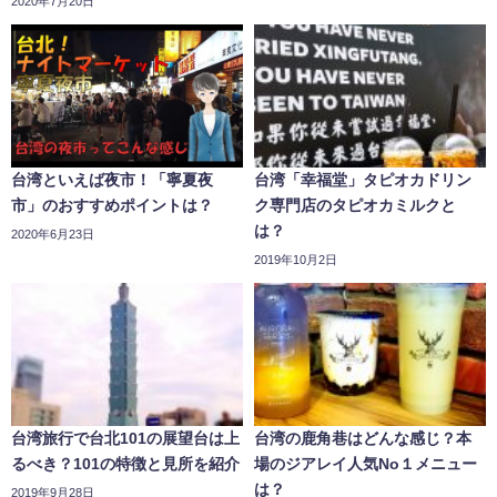
2020年7月20日
台湾といえば夜市！「寧夏夜
台湾「幸福堂」タピオカドリン
市」のおすすめポイントは？
ク専門店のタピオカミルクと
は？
2020年6月23日
2019年10月2日
台湾旅行で台北101の展望台は上
台湾の鹿角巷はどんな感じ？本
るべき？101の特徴と見所を紹介
場のジアレイ人気No１メニュー
は？
2019年9月28日