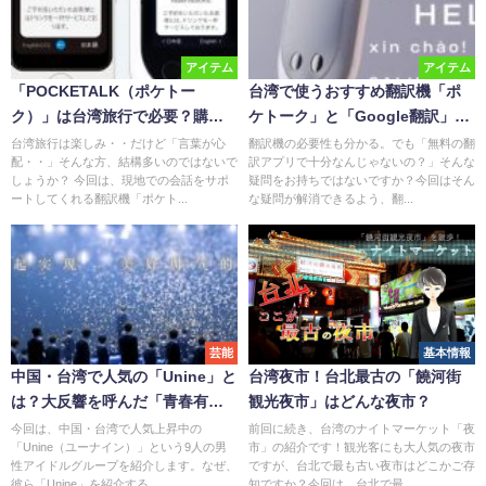
アイテム
アイテム
「POCKETALK（ポケトー
台湾で使うおすすめ翻訳機「ポ
ク）」は台湾旅行で必要？購入
ケトーク」と「Google翻訳」を
すべき？
比較
台湾旅行は楽しみ・・だけど「言葉が心
翻訳機の必要性も分かる。でも「無料の翻
配・・」そんな方、結構多いのではないで
訳アプリで十分なんじゃないの？」そんな
しょうか？ 今回は、現地での会話をサポ
疑問をお持ちではないですか？今回はそん
ートしてくれる翻訳機「ポケト...
な疑問が解消できるよう、翻...
芸能
基本情報
中国・台湾で人気の「Unine」と
台湾夜市！台北最古の「饒河街
は？大反響を呼んだ「青春有
観光夜市」はどんな夜市？
你」
今回は、中国・台湾で人気上昇中の
前回に続き、台湾のナイトマーケット「夜
「Unine（ユーナイン）」という9人の男
市」の紹介です！観光客にも大人気の夜市
性アイドルグループを紹介します。なぜ、
ですが、台北で最も古い夜市はどこかご存
彼ら「Unine」を紹介する...
知ですか？今回は、台北で最...