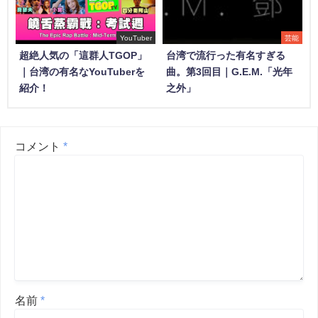
YouTuber
芸能
超絶人気の「這群人TGOP」
台湾で流行った有名すぎる
｜台湾の有名なYouTuberを
曲。第3回目｜G.E.M.「光年
紹介！
之外」
コメント
*
名前
*