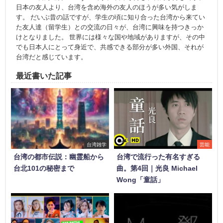
日本の友人より、台湾を含め海外の友人のほうが多い気がしま
す。 だいぶ昔の話ですが、学生の頃に知り合った台湾から来てい
た友人達（留学生）との交流の日々が、台湾に興味を持つきっか
けとなりました。 世界には様々な国や地域がありますが、その中
でも日本人にとって身近で、共感できる部分が多い外国、それが
台湾だと感じています。
最近書いた記事
台湾雑学
芸能
台湾の都市伝説：幽霊船から
台湾で流行った有名すぎる
台北101の秘密まで
曲。第4回｜光良 Michael
Wong「童話」