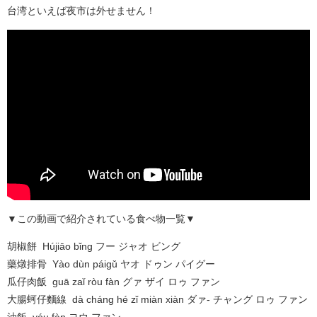
台湾といえば夜市は外せません！
▼この動画で紹介されている食べ物一覧▼
胡椒餅 Hújiāo bǐng フー ジャオ ビング
藥燉排骨 Yào dùn páigǔ ヤオ ドゥン パイグー
瓜仔肉飯 guā zaǐ ròu fàn グァ ザイ ロゥ ファン
大腸蚵仔麵線 dà cháng hé zǐ miàn xiàn ダァ- チャング ロゥ ファン
油飯 yóu fàn ヨウ ファン