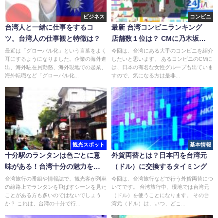
ビジネス
コンビニ
台湾人と一緒に仕事をするコ
最新 台湾コンビニランキング
ツ。台湾人の仕事観と特徴は？
店舗数１位は？ CMに乃木坂
46？
最近は「グローバル化」という言葉をよく
今回は、台湾にある大手のコンビニを紹介
耳にするようになりました。企業の海外進
したいと思います。 あるコンビニのCMに
出、海外駐在員勤務、海外現地での起業、
は、日本の有名な女性グループも出ていま
海外転職など「グローバル化...
すので、気になる方は是非...
観光スポット
基本情報
十分駅のランタンは色ごとに意
外貨両替とは？日本円を台湾元
味がある！台湾十分の魅力を紹
（ドル）に交換するタイミング
介！
台湾旅行の番組や情報誌で、観光客が列車
今回は、台湾旅行などで行う外貨両替につ
の線路上でランタンを飛ばすシーンを見た
いてです。 台湾旅行中、現地では台湾元
ことがある方も多いのではないでしょう
（ドル）を使うことになります。 その台
か？ これは、台湾の十分で行...
湾元（ドル）は、いつ、どこ...