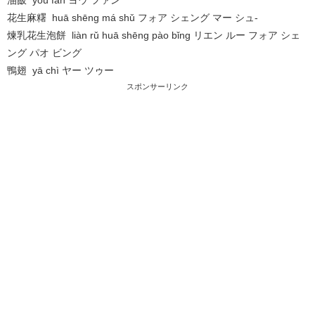
花生麻糬 huā shēng má shǔ フォア シェング マー シュ-
煉乳花生泡餅 liàn rǔ huā shēng pào bǐng リエン ルー フォア シェ
ング パオ ビング
鴨翅 yā chì ヤー ツゥー
スポンサーリンク