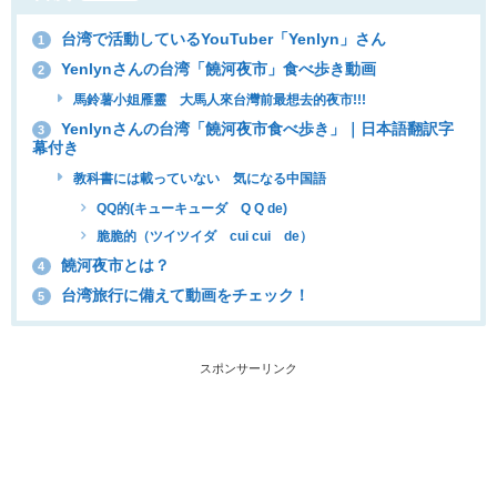
台湾で活動しているYouTuber「Yenlyn」さん
1
Yenlynさんの台湾「饒河夜市」食べ歩き動画
2
馬鈴薯小姐雁靈 大馬人來台灣前最想去的夜市!!!
Yenlynさんの台湾「饒河夜市食べ歩き」｜日本語翻訳字
3
幕付き
教科書には載っていない 気になる中国語
QQ的(キューキューダ Q Q de)
脆脆的（ツイツイダ cui cui de）
饒河夜市とは？
4
台湾旅行に備えて動画をチェック！
5
スポンサーリンク