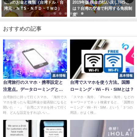
台湾のお金と種類（台湾ドル・台
2019年版 税金の払い戻しTRSと
湾元・ＮＴ$・ＮＴＤ・ＴＷＤ）
は？台湾の空港で利用する免税制
度
おすすめの記事
基本情報
基本情報
台湾旅行のスマホ・携帯設定と
台湾でスマホを使う方法。国際
注意点。データローミングと
ローミング・Wi－Fi・SIMとは？
は？
台湾旅行に持って行くスマホ。「海外でス
「スマホ・海外」「iPhone・海外」などの
マホを使ったら電話料金が超高額になると
キーワードでネット検索すると、「国際ロ
聞いた・・」「台湾にスマホを持って行く
ーミング・Wi－Fi・SIM」という「３つの
時、どんな設定をすればいい...
用語」がよく検...