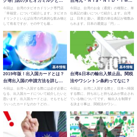
ク専門店のタピオカミルクと
台湾元・ＮＴ$・ＮＴＤ・ＴＷ
は？
Ｄ）
今回は、台湾のタピオカドリンク専門店
今回は、台湾のお金（通貨）の種類と、単
「幸福堂」について紹介します。タピオカ
位表記の違いについて紹介します。台湾
ドリンクといえば台湾の代表的な飲み物と
は、日本と違い、通貨の単位表記が複数み
して有名ですが、その中でも最...
られます。日本の通貨は「円」...
基本情報
基本情報
2019年版！出入国カードとは？
台湾&日本の輸出入禁止品。関税
台湾出入国の申請方法を詳しく
法やワシントン条約ってなに？
解説
今回は、台湾へ入国する際には必ず必要に
今回は、台湾に入国する際と、日本へ帰国
なる、出入国カードについて紹介したいと
する際に、持ち出しと持ち込みが禁止され
思います。出入国カードとは、そもそもど
ている物についてです。 輸出入を制限す
ういったカードなのか？どの...
る決まり事は、関税法やワシ...