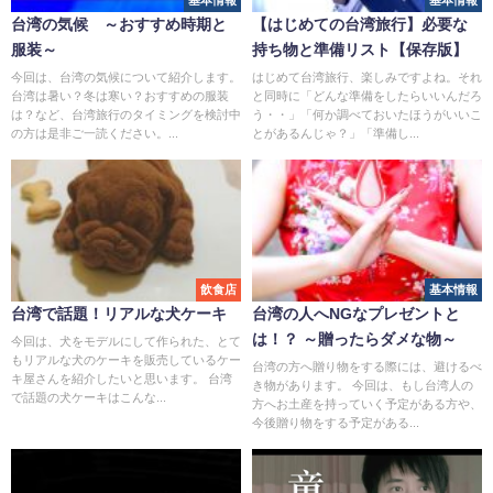
基本情報
基本情報
台湾の気候 ～おすすめ時期と
【はじめての台湾旅行】必要な
服装～
持ち物と準備リスト【保存版】
今回は、台湾の気候について紹介します。
はじめて台湾旅行、楽しみですよね。それ
台湾は暑い？冬は寒い？おすすめの服装
と同時に「どんな準備をしたらいいんだろ
は？など、台湾旅行のタイミングを検討中
う・・」「何か調べておいたほうがいいこ
の方は是非ご一読ください。...
とがあるんじゃ？」「準備し...
飲食店
基本情報
台湾で話題！リアルな犬ケーキ
台湾の人へNGなプレゼントと
は！？ ～贈ったらダメな物～
今回は、犬をモデルにして作られた、とて
もリアルな犬のケーキを販売しているケー
台湾の方へ贈り物をする際には、避けるべ
キ屋さんを紹介したいと思います。 台湾
き物があります。 今回は、もし台湾人の
で話題の犬ケーキはこんな...
方へお土産を持っていく予定がある方や、
今後贈り物をする予定がある...