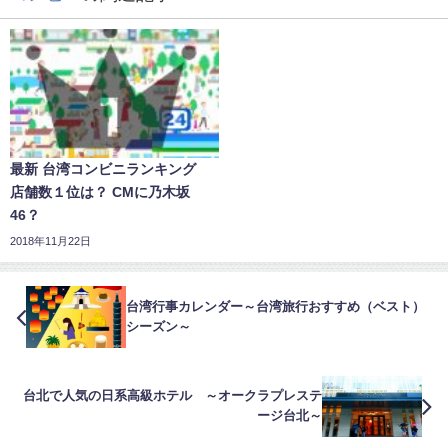
最新 台湾コンビニランキング
店舗数１位は？ CMに乃木坂
46？
2018年11月22日
台湾行事カレンダー～台湾旅行おすすめ（ベスト）
シーズン～
台北で人気の日系高級ホテル ～オークラプレステ
ージ台北～