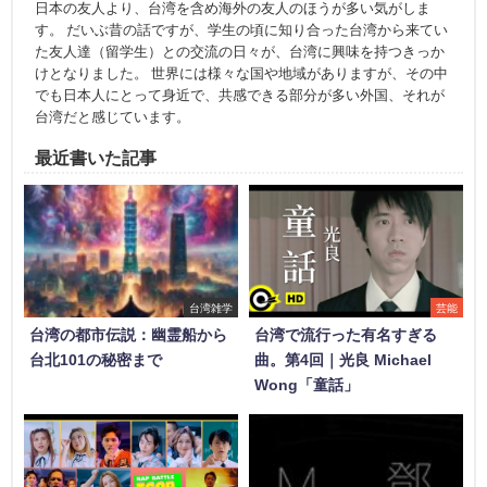
日本の友人より、台湾を含め海外の友人のほうが多い気がしま
す。 だいぶ昔の話ですが、学生の頃に知り合った台湾から来てい
た友人達（留学生）との交流の日々が、台湾に興味を持つきっか
けとなりました。 世界には様々な国や地域がありますが、その中
でも日本人にとって身近で、共感できる部分が多い外国、それが
台湾だと感じています。
最近書いた記事
台湾雑学
芸能
台湾の都市伝説：幽霊船から
台湾で流行った有名すぎる
台北101の秘密まで
曲。第4回｜光良 Michael
Wong「童話」