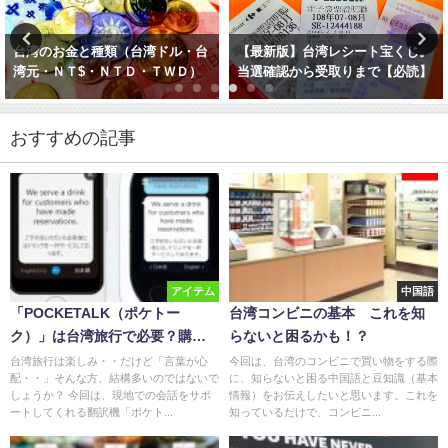
台湾のお金と種類（台湾ドル・台
【最新版】台湾レシート宝くじ。
湾元・ＮＴ$・ＮＴＤ・ＴＷＤ）
当選確認から受取りまで【必読】
おすすめの記事
アイテム
中国語
「POCKETALK（ポケトー
台湾コンビニの基本 これを知
ク）」は台湾旅行で必要？購入
らないと困るかも！？
すべき？
台湾旅行は楽しみ・・だけど「言葉が心
今回は、台湾のコンビニで買い物をする際
配・・」そんな方、結構多いのではないで
に、知らないと困る中国語と豆知識（基本
しょうか？ 今回は、現地での会話をサポ
情報）をお伝えしたいと思います。これを
ートしてくれる翻訳機「ポケト...
知っているだけで、コンビニ...