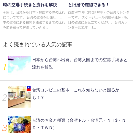
時の空港手続きと流れを解説
と旧暦で確認できる！
今回は、台湾から日本へ帰国する際の流れ
西暦2021年（民国110年）の台湾カレンダ
についてです。 台湾の空港を出発し、日
ーです。 スケージュール調整や連休・祝
本の空港にある税関を通過するまでの流れ
日の確認にお役立てください。 台湾カレ
を順を追って解説していきま...
ンダー2021年 1...
よく読まれている人気の記事
日本から台湾へ出発。台湾入国までの空港手続きと
流れを解説
台湾コンビニの基本 これを知らないと困るか
も！？
台湾のお金と種類（台湾ドル・台湾元・ＮＴ$・ＮＴ
Ｄ・ＴＷＤ）