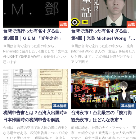
芸能
芸能
台湾で流行った有名すぎる曲。
台湾で流行った有名すぎる曲。
第3回目｜G.E.M.「光年之外」
第4回｜光良 Michael Wong「童
話」
今回は台湾で流行った曲の中から、
今回は台湾で流行った曲の中から、 光良
Nanairo的に紹介したい1曲として「光年之
(Michael Wong)さんの「童話」を紹介した
外 LIGHT YEARS AWAY」を紹介したいと
いと思います。 この曲は台湾だけでなく
思います...
アジア圏で...
基本情報
基本情報
税関申告書とは？台湾入出国時&
台湾夜市！台北最古の「饒河街
日本帰国時の税関申告を解説
観光夜市」はどんな夜市？
今回は、台湾の空港で出入国の際に必要と
前回に続き、台湾のナイトマーケット「夜
なる場合がある、税関申告書について紹介
市」の紹介です！観光客にも大人気の夜市
したいと思います。 税関申告は、台湾入
ですが、台北で最も古い夜市はどこかご存