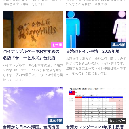
国時と台湾出国時、そして日...
知ですか？今回は、台北で最...
お土産
基本情報
パイナップルケーキおすすめの
台湾のトイレ事情 2019年版
名店『サニーヒルズ』台北店
台湾旅行に限らず、海外に行く際には必ず
押さえておきたいのが、トイレ事情です。
パイナップルケーキのおすすめ店。本場の
渡航する国によってトイレ事情は様々です
SunnyHills（サニーヒルズ）台北店を紹介
が、初めて行く国においては...
します。店内の様子や、アクセス情報も掲
載しています。...
基本情報
カレンダー
台湾から日本へ帰国。台湾出国
台湾カレンダー2021年版｜新暦