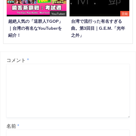
YouTuber
芸能
超絶人気の「這群人TGOP」
台湾で流行った有名すぎる
｜台湾の有名なYouTuberを
曲。第3回目｜G.E.M.「光年
紹介！
之外」
コメント
*
名前
*