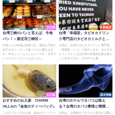
お土産
飲食店
台湾三峽のパンと言えば、牛角
台湾「幸福堂」タピオカドリン
パン！～新北市三峽区～
ク専門店のタピオカミルクと
は？
牛角パンの特徴は表面です。最初は予想に
今回は、台湾のタピオカドリンク専門店
反するカリッという歯ごたえに驚きます
「幸福堂」について紹介します。タピオカ
が、中はふっくらとしたパンです。日本で
ドリンクといえば台湾の代表的な飲み物と
いうクロワッサンとはまた少し...
して有名ですが、その中でも最...
お土産
基本情報
おすすめのお土産 CHARM
台湾のホテルでタバコは吸え
VILLAの『金魚のティーバッグ』
る？台湾のタバコ事情と喫煙マ
ナー
このオススメのお土産、金魚のティーバッ
今回は、台湾旅行でホテルに宿泊する際に