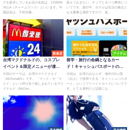
グを販売しているお店の名前は、CHARM
覚えておきたい、チップとタバコ事情につ
VILLA（チャームヴィラ）といいます。中
いてです。旅行中、ホテルは生活の拠点と
国語名は、子村荘園...
なる重要な場所ですので、覚...
飲食店
アイテム
台湾マクドナルドの、コスプレ
留学・旅行の命綱となるカー
イベント＆限定メニューが凄
ド！キャッシュパスポートの特
い！
徴
今回のテーマは、台湾のマクドナルド
今回は、台湾のみならず、海外210ヵ国
（McDonald's）です。 「マック」や「マ
（以上）で使用できる「キャッシュパスポ
クド」という呼び名で親しまれているマク
ート」というプリペイドカードについてで
ドナルド（McDon...
す。とても便利だと話題にな...