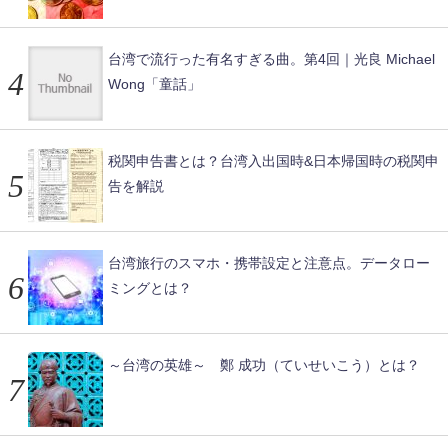
台湾で流行った有名すぎる曲。第4回｜光良 Michael
Wong「童話」
税関申告書とは？台湾入出国時&日本帰国時の税関申
告を解説
台湾旅行のスマホ・携帯設定と注意点。データロー
ミングとは？
～台湾の英雄～ 鄭 成功（ていせいこう）とは？