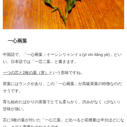
一心兩葉
中国語で、「一心兩葉：イーシンリャンイェ(yī xīn liǎng yè)」とい
い、日本語では「一芯二葉」と書きます。
一つの芯
と2枚の葉（芽）
という意味ですね。
茶葉にはランクがあり、この「一心兩葉」が高級茶葉の特徴なのだ
そうです。
育ち始めたばかりの茶葉でとても柔らかく、渋みがなく（少ない）
甘味が強い。
芯に3枚の葉が付いた「一心三葉」と比べると収穫量は半分ほどにな
り、とても貴重なのだそうです。