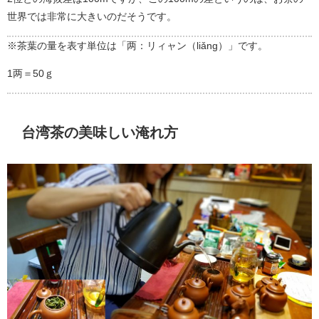
世界では非常に大きいのだそうです。
※茶葉の量を表す単位は「两：リィャン（liǎng）」です。
1两＝50ｇ
台湾茶の美味しい淹れ方