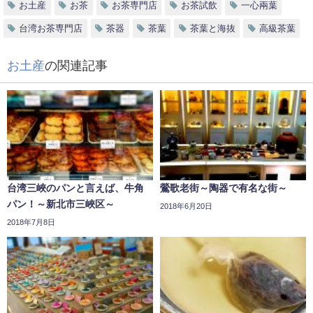
お土産
お茶
お茶専門店
お茶試飲
一心兩葉
台湾お茶専門店
茶器
茶葉
茶葉と海抜
高級茶葉
お土産
の関連記事
台湾三峽のパンと言えば、牛角
鶯歌老街～陶器で有名な街～
パン！～新北市三峽区～
2018年6月20日
2018年7月8日