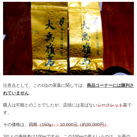
注意点として、この1位の茶葉に関しては、
商品コーナーには陳列さ
れていません
。
購入は可能とのことでしたが、店頭には並ばない
シークレット茶
で
す。
その価格は、
四两（150g）：10,000元（約30,000円）
2位との海抜差は100mですが、この100mの差というのは、お茶の