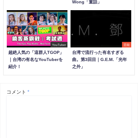
Wong「童話」
YouTuber
芸能
超絶人気の「這群人TGOP」
台湾で流行った有名すぎる
｜台湾の有名なYouTuberを
曲。第3回目｜G.E.M.「光年
紹介！
之外」
コメント
*